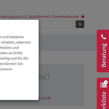
rderung von A-Z
|
Konditionen
|
Downloadcenter
|
 und teilweise
 Inhalten, externen
Beratung
r Medien und
aten an Dritte
willig und für die
ies können Sie
 unserer
RESSEKONTAKT
0
Claudia Wichmann
06131 6172-1670
Merkliste
claudia.wichmann@isb.rlp.de