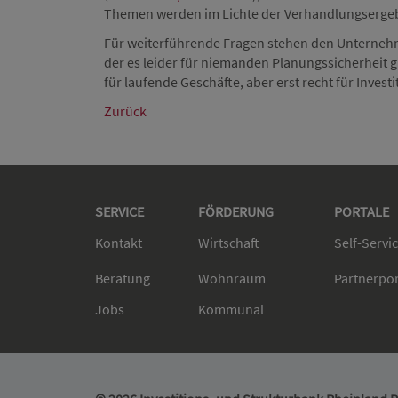
Themen werden im Lichte der Verhandlungsergebni
Für weiterführende Fragen stehen den Unternehme
der es leider für niemanden Planungssicherheit gi
für laufende Geschäfte, aber erst recht für Investi
Zurück
SERVICE
FÖRDERUNG
PORTALE
Kontakt
Wirtschaft
Self-Servi
Beratung
Wohnraum
Partnerpo
Jobs
Kommunal