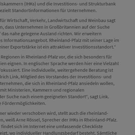
elskammern (IHKs) und die Investitions- und Strukturbank
 gezielt Standortinformationen für Unternehmen.
 für Wirtschaft, Verkehr, Landwirtschaft und Weinbau sagt
en, dass Unternehmen in Großbritannien auf der Suche
f das nahe gelegene Ausland richten. Wir erweitern
s Informationsangebot. Rheinland-Pfalz mit seiner Lage im
r Exportstärke ist ein attraktiver Investitionsstandort.“
B Regionen in Rheinland-Pfalz vor, die sich besonders für
 eignen. In englischer Sprache werden hier eine Vielzahl
kussiert. Eine individuelle, weitergehende Beratung ist
lrich Link, Mitglied des Vorstandes der Investitions- und
nternehmen, die sich in Rheinland-Pfalz ansiedeln wollen,
mit Ministerien, Kammern und regionalen
der Suche nach einem geeigneten Standort“, sagt Link.
e Fördermöglichkeiten.
mer wieder verschoben wird, stellt auch die rheinland-
, weiß Arne Rössel, Sprecher der IHKs in Rheinland-Pfalz.
 findet sich im Internet eine umfassende Checkliste
zeigt, wo individueller Handlungsbedarf besteht. Sämtliche