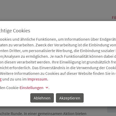
alt
Fö
chtige Cookies
Cookies und ähnliche Funktionen, um Informationen über Endgeräte
en zu verarbeiten. Zweck der Verarbeitung ist die Einbindung von
B
Karriere
Service
Aktuelles
nten Dritter, um personalisierte Werbung, die Einbindung soziale
en/Analysen zu ermöglichen. Je nach Funktionalität können dabei d
 diesen verarbeitet werden. Ihre Einwiliigung ist grundsätzlich frei
nicht erforderlich. Das Einverständnis in die Verwendung der Cook
 Weitere Informationen zu Cookies auf dieser Website finden Sie in
SMINISTERIUM, IHKS
g
und zu uns im
Impressum
.
P
TZEN GEMEINSAM
 den Cookie-
Einstellungen
.
Ablehnen
Akzeptieren
nächste Runde. In einer gemeinsamen Aktion bieten