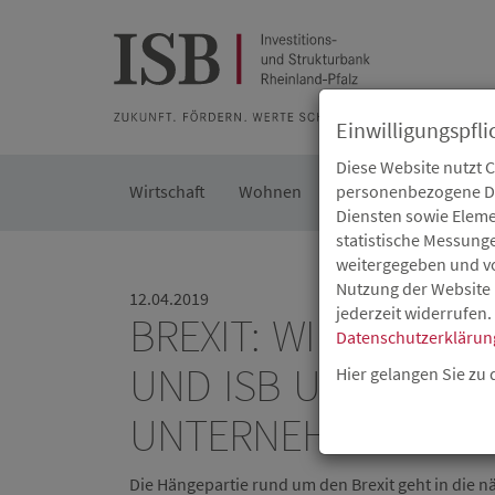
Zur Beratung
Zur Merkliste
Zur Suche
Zum Seiteninh
Einwilligungspfli
Diese Website nutzt 
Wirtschaft
Wohnen
Kommunal
personenbezogene Dat
Die IS
Diensten sowie Eleme
statistische Messung
weitergegeben und von
Nutzung der Website 
12.04.2019
jederzeit widerrufen.
BREXIT: WIRTSCHAFT
Datenschutzerklärun
UND ISB UNTERSTÜ
Hier gelangen Sie zu
UNTERNEHMEN
Die Hängepartie rund um den Brexit geht in die 