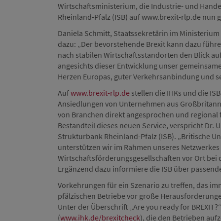
Wirtschaftsministerium, die Industrie- und Hand
Rheinland-Pfalz (ISB) auf www.brexit-rlp.de nun
Daniela Schmitt, Staatssekretärin im Ministerium
dazu: „Der bevorstehende Brexit kann dazu führ
nach stabilen Wirtschaftsstandorten den Blick au
angesichts dieser Entwicklung unser gemeinsame
Herzen Europas, guter Verkehrsanbindung und seine
Auf
www.brexit-rlp.de
stellen die IHKs und die IS
Ansiedlungen von Unternehmen aus Großbritannien
von Branchen direkt angesprochen und regional fo
Bestandteil dieses neuen Service, verspricht Dr. U
Strukturbank Rheinland-Pfalz (ISB). „Britische U
unterstützen wir im Rahmen unseres Netzwerkes 
Wirtschaftsförderungsgesellschaften vor Ort bei 
Ergänzend dazu informiere die ISB über passend
Vorkehrungen für ein Szenario zu treffen, das im
pfälzischen Betriebe vor große Herausforderungen
Unter der Überschrift „Are you ready for BREXIT?“
(
www.ihk.de/brexitcheck
), die den Betrieben auf