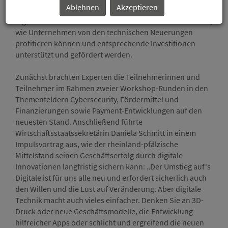
Ablehnen
Akzeptieren
Wirtschaftsministerium auf der Veranstaltung „Alles
digital oder was? Mittelstand im Umbruch“ in Mutterstadt,
wie Unternehmen von den technischen Neuerungen
profitieren können und entsprechende Investitionen
unterstützt und gefördert werden.
Zunächst brachten Experten die Teilnehmerinnen und
Teilnehmer im Rahmen zweier Workshop-Runden in den
Themenfeldern Cybersecurity, Fördermittel und
Finanzierungen sowie Payment-Entwicklungen auf den
neuesten Stand. Anschließend führte
Wirtschaftsstaatssekretärin Daniela Schmitt in einem
Impulsvortrag aus, wie der rheinland-pfälzische
Mittelstand seinen Geschäftserfolg durch digitale
Innovationen langfristig sichern kann: „Der Umstieg auf‘s
Digitale ist für uns alle neu und erfordert sicherlich auch
den Willen und die Lust auf Veränderung. Aber digitale
Technik macht auch vieles einfacher. Denken Sie an 3D-
Druck oder neue Geschäftsmodelle, die Entwicklung
hilfreicher Apps oder schlicht und ergreifend die neuen