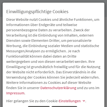
Toggl
Einwilligungspflichtige Cookies
navig
Diese Website nutzt Cookies und ähnliche Funktionen, um
Informationen über Endgeräte und teilweise
personenbezogene Daten zu verarbeiten. Zweck der
12.06.2019
Verarbeitung ist die Einbindung von Inhalten, externen
ALLES DIGITAL ODER
Diensten sowie Elementen Dritter, um personalisierte
Werbung, die Einbindung sozialer Medien und statistische
WAS? MITTELSTAND IM
Messungen/Analysen zu ermöglichen. Je nach
Funktionalität können dabei daten an Dritte
UMBRUCH
weitergegeben und von diesen verarbeitet werden. Ihre
Einwiliigung ist grundsätzlich freiwillig und für die Nutzung
der Website nicht erforderlich. Das Einverständnis in die
Wie Unternehmen den Anschluss an die Zukunft halten
Verwendung der Cookies können Sie jederzeit widerrufen.
Onlineshops, effizientere Produktionsverfahren und
Weitere Informationen zu Cookies auf dieser Website
neue Geschäftsmodelle sind nur einige Beispiele der
finden Sie in unserer
Datenschutzerklärung
und zu uns im
wirtschaftlichen Chancen, die die Digitalisierung eröffnet.
Impressum
.
Daher informierten die Investitions- und Strukturbank
Hier gelangen Sie zu den Cookie-
Einstellungen
.
Rheinland-Pfalz (ISB) und die Sparkasse Vorderpfalz
gemeinsam mit dem rheinland-pfälzischen