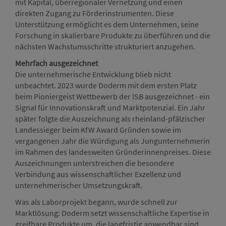
mit Kapital, überregionaler Vernetzung und einen
direkten Zugang zu Förderinstrumenten. Diese
Unterstützung ermöglicht es dem Unternehmen, seine
Forschung in skalierbare Produkte zu überführen und die
nächsten Wachstumsschritte strukturiert anzugehen.
Mehrfach ausgezeichnet
Die unternehmerische Entwicklung blieb nicht
unbeachtet. 2023 wurde Doderm mit dem ersten Platz
beim Pioniergeist Wettbewerb der ISB ausgezeichnet - ein
Signal für Innovationskraft und Marktpotenzial. Ein Jahr
später folgte die Auszeichnung als rheinland-pfälzischer
Landessieger beim KfW Award Gründen sowie im
vergangenen Jahr die Würdigung als Jungunternehmerin
im Rahmen des landesweiten Gründerinnenpreises. Diese
Auszeichnungen unterstreichen die besondere
Verbindung aus wissenschaftlicher Exzellenz und
unternehmerischer Umsetzungskraft.
Was als Laborprojekt begann, wurde schnell zur
Marktlösung: Doderm setzt wissenschaftliche Expertise in
greifbare Produkte um, die langfristig anwendbar sind