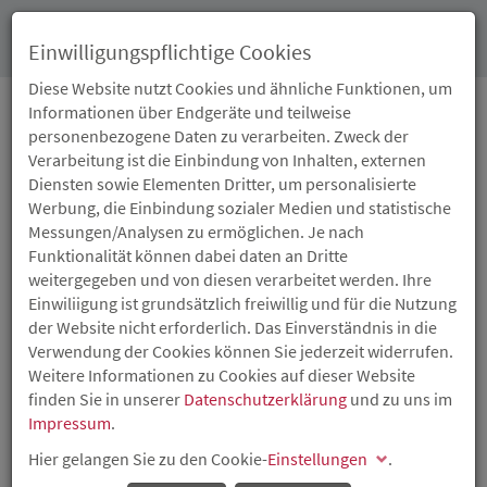
Toggl
Einwilligungspflichtige Cookies
navig
Diese Website nutzt Cookies und ähnliche Funktionen, um
Informationen über Endgeräte und teilweise
personenbezogene Daten zu verarbeiten. Zweck der
DATENSCHUTZ
Verarbeitung ist die Einbindung von Inhalten, externen
Diensten sowie Elementen Dritter, um personalisierte
Werbung, die Einbindung sozialer Medien und statistische
Unser Umgang mit Ihren Daten und Ihre Rechte –
Messungen/Analysen zu ermöglichen. Je nach
Informationen nach Artikel 13, 14 und 21 der Datenschutz-
Funktionalität können dabei daten an Dritte
Grundverordnung (DSGVO) und § 20 LDSG RLP
weitergegeben und von diesen verarbeitet werden. Ihre
Nachfolgend informieren wir Sie über die Verarbeitung Ihrer
Einwiliigung ist grundsätzlich freiwillig und für die Nutzung
personenbezogenen Daten durch die Investitions- und
der Website nicht erforderlich. Das Einverständnis in die
Strukturbank Rheinland-Pfalz (ISB).
Verwendung der Cookies können Sie jederzeit widerrufen.
Weitere Informationen zu Cookies auf dieser Website
finden Sie in unserer
Datenschutzerklärung
und zu uns im
1. WER IST FÜR DIE
Impressum
.
DATENVERARBEITUNG
Hier gelangen Sie zu den Cookie-
Einstellungen
.