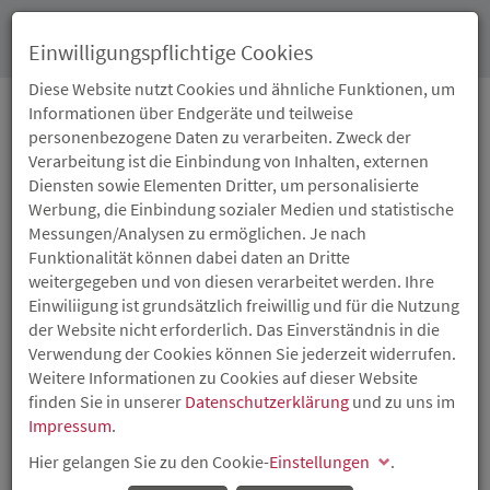
Toggl
Einwilligungspflichtige Cookies
navig
Diese Website nutzt Cookies und ähnliche Funktionen, um
Informationen über Endgeräte und teilweise
personenbezogene Daten zu verarbeiten. Zweck der
STARTUP CRUISE 2026
Verarbeitung ist die Einbindung von Inhalten, externen
Diensten sowie Elementen Dritter, um personalisierte
Werbung, die Einbindung sozialer Medien und statistische
Der Slam auf dem Rhein am 12. August 2026
Messungen/Analysen zu ermöglichen. Je nach
PITCHES - NETWORKING - RHEINCRUISE
Funktionalität können dabei daten an Dritte
weitergegeben und von diesen verarbeitet werden. Ihre
Beim Startup Cruise 2026 präsentieren Startups aus
Einwiliigung ist grundsätzlich freiwillig und für die Nutzung
Mainz und Wiesbaden ihre Ideen an Bord der Rhein Star.
der Website nicht erforderlich. Das Einverständnis in die
Los geht’s um 15 Uhr in Wiesbaden-Biebrich; gegen 16
Verwendung der Cookies können Sie jederzeit widerrufen.
Uhr nimmt das Schiff weitere Gäste in Mainz auf.
Weitere Informationen zu Cookies auf dieser Website
finden Sie in unserer
Datenschutzerklärung
und zu uns im
Acht Startups, zwei Kategorien und eine besondere
Impressum
.
Kulisse
Hier gelangen Sie zu den Cookie-
Einstellungen
.
Der Startup Cruise schafft eine Bühne für frische Ideen,