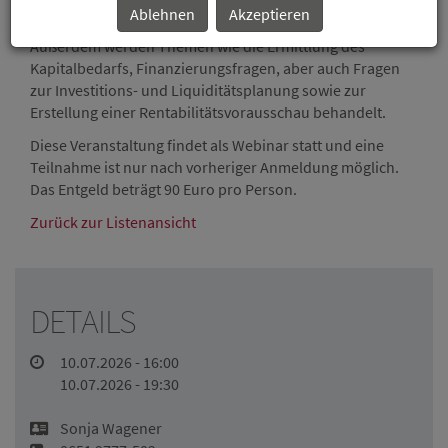
Erstellung Ihres eigenen Geschäftsplanes. Unter anderem
Ablehnen
Akzeptieren
werden Marketing- und Standortfragen erörtert.
Außerdem werden Themen wie die Ermittlung des
Kapitalbedarfs, Finanzierungsfragen, aber auch Fragen
zur Investitions- und Liquiditätsplanung sowie zur
Erstellung einer Rentabilitätsvorausschau behandelt.
Diese Veranstaltung findet als Webinar statt und eine
Teilnahme ist nur nach vorheriger Anmeldung möglich.
Das Entgeld beträgt 90 Euro pro Person.
Zurück zur Listenansicht
DETAILS
10.07.2026 - 16:00
10.07.2026 - 19:30
Sonja Wagener