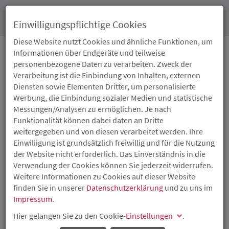
Toggl
Einwilligungspflichtige Cookies
navig
Diese Website nutzt Cookies und ähnliche Funktionen, um
Informationen über Endgeräte und teilweise
personenbezogene Daten zu verarbeiten. Zweck der
SEMINAR: WIE ERSTELLE
Verarbeitung ist die Einbindung von Inhalten, externen
Diensten sowie Elementen Dritter, um personalisierte
ICH MEINEN
Werbung, die Einbindung sozialer Medien und statistische
Messungen/Analysen zu ermöglichen. Je nach
GESCHÄFTSPLAN?
Funktionalität können dabei daten an Dritte
weitergegeben und von diesen verarbeitet werden. Ihre
Einwiliigung ist grundsätzlich freiwillig und für die Nutzung
Halbtagesseminar für Existenzgründer- und
der Website nicht erforderlich. Das Einverständnis in die
Existenzgründerinnen (Besonders geeignet für
Verwendung der Cookies können Sie jederzeit widerrufen.
Antragsteller zum Existenzgründungszuschuss)
Weitere Informationen zu Cookies auf dieser Website
Der Geschäftsplan ist eine wesentliche Voraussetzung um
finden Sie in unserer
Datenschutzerklärung
und zu uns im
die Risiken einer Geschäftsgründung besser abschätzen
Impressum
.
zu können. In unserer Veranstaltung „Wie erstelle ich
Hier gelangen Sie zu den Cookie-
Einstellungen
.
meinen Geschäftsplan?“ erhalten Sie Informationen zur