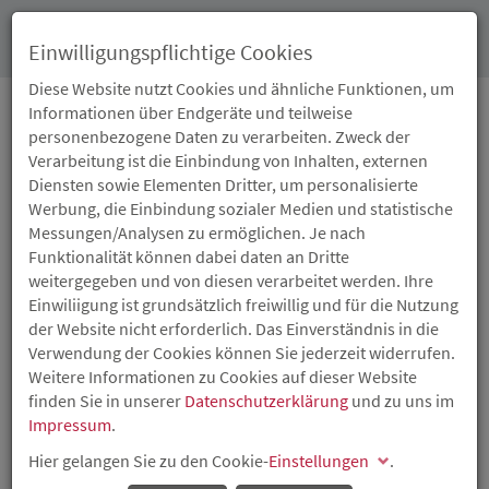
Toggl
Einwilligungspflichtige Cookies
navig
Diese Website nutzt Cookies und ähnliche Funktionen, um
Informationen über Endgeräte und teilweise
personenbezogene Daten zu verarbeiten. Zweck der
SEMINAR: WIE ERSTELLE
Verarbeitung ist die Einbindung von Inhalten, externen
Diensten sowie Elementen Dritter, um personalisierte
ICH MEINEN
Werbung, die Einbindung sozialer Medien und statistische
Messungen/Analysen zu ermöglichen. Je nach
GESCHÄFTSPLAN?
Funktionalität können dabei daten an Dritte
weitergegeben und von diesen verarbeitet werden. Ihre
Einwiliigung ist grundsätzlich freiwillig und für die Nutzung
Halbtagesseminar für Existenzgründer- und
der Website nicht erforderlich. Das Einverständnis in die
Existenzgründerinnen (besonders geeignet für
Verwendung der Cookies können Sie jederzeit widerrufen.
Antragsteller zum Existenzgründungszuschuss).
Weitere Informationen zu Cookies auf dieser Website
Der Geschäftsplan ist eine wesentliche Voraussetzung um
finden Sie in unserer
Datenschutzerklärung
und zu uns im
die Risiken einer Geschäftsgründung besser abschätzen
Impressum
.
zu können. In unserer Veranstaltung „Wie erstelle ich
Hier gelangen Sie zu den Cookie-
Einstellungen
.
meinen Geschäftsplan?“ erhalten Sie Informationen zur