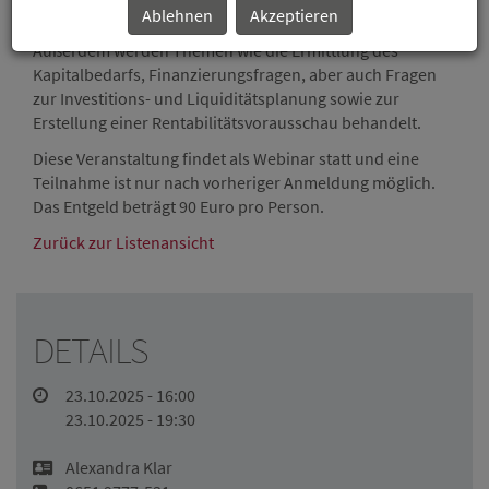
Erstellung Ihres eigenen Geschäftsplanes. Unter anderem
Ablehnen
Akzeptieren
werden Marketing- und Standortfragen erörtert.
Außerdem werden Themen wie die Ermittlung des
Kapitalbedarfs, Finanzierungsfragen, aber auch Fragen
zur Investitions- und Liquiditätsplanung sowie zur
Erstellung einer Rentabilitätsvorausschau behandelt.
Diese Veranstaltung findet als Webinar statt und eine
Teilnahme ist nur nach vorheriger Anmeldung möglich.
Das Entgeld beträgt 90 Euro pro Person.
Zurück zur Listenansicht
DETAILS
23.10.2025 - 16:00
23.10.2025 - 19:30
Alexandra Klar