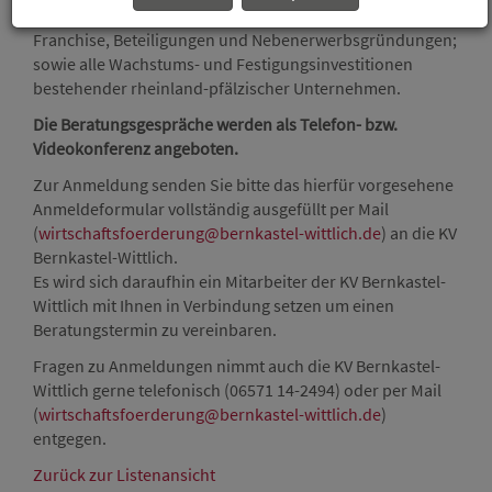
Gründungsvorhaben; so z. B. auch Betriebsübernahmen,
Franchise, Beteiligungen und Nebenerwerbsgründungen;
sowie alle Wachstums- und Festigungsinvestitionen
bestehender rheinland-pfälzischer Unternehmen.
Die Beratungsgespräche werden als Telefon- bzw.
Videokonferenz angeboten.
Zur Anmeldung senden Sie bitte das hierfür vorgesehene
Anmeldeformular vollständig ausgefüllt per Mail
(
wirtschaftsfoerderung@bernkastel-wittlich.de
) an die KV
Bernkastel-Wittlich.
Es wird sich daraufhin ein Mitarbeiter der KV Bernkastel-
Wittlich mit Ihnen in Verbindung setzen um einen
Beratungstermin zu vereinbaren.
Fragen zu Anmeldungen nimmt auch die KV Bernkastel-
Wittlich gerne telefonisch (06571 14-2494) oder per Mail
(
wirtschaftsfoerderung@bernkastel-wittlich.de
)
entgegen.
Zurück zur Listenansicht