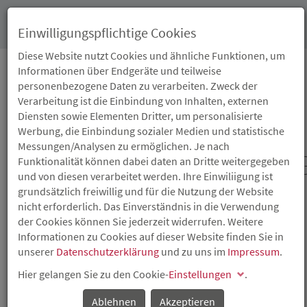
Toggl
Einwilligungspflichtige Cookies
navig
Diese Website nutzt Cookies und ähnliche Funktionen, um
Informationen über Endgeräte und teilweise
personenbezogene Daten zu verarbeiten. Zweck der
ISB-BERATUNGSTAG
Verarbeitung ist die Einbindung von Inhalten, externen
Diensten sowie Elementen Dritter, um personalisierte
DER
Werbung, die Einbindung sozialer Medien und statistische
Messungen/Analysen zu ermöglichen. Je nach
WIRTSCHAFTSFÖRDERUN
Funktionalität können dabei daten an Dritte weitergegeben
und von diesen verarbeitet werden. Ihre Einwiliigung ist
IN WITTLICH
grundsätzlich freiwillig und für die Nutzung der Website
nicht erforderlich. Das Einverständnis in die Verwendung
der Cookies können Sie jederzeit widerrufen. Weitere
Der ISB-Beratungstag richtet sich an Existenzgründer und
Informationen zu Cookies auf dieser Website finden Sie in
Unternehmen mit
Betriebsstätte
in Rheinland-Pfalz,
unserer
Datenschutzerklärung
und zu uns im
Impressum
.
welche die Finanzierung ihres Vorhabens durch die
Einbeziehung öffentlicher Mittel optimieren wollen.
Hier gelangen Sie zu den Cookie-
Einstellungen
.
Beraten werden u.a. die Möglichkeiten der Einbindung
öffentlicher Mittel in die Finanzierungen aller Arten von
Ablehnen
Akzeptieren