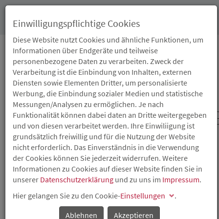
Toggl
Einwilligungspflichtige Cookies
navig
Diese Website nutzt Cookies und ähnliche Funktionen, um
Informationen über Endgeräte und teilweise
personenbezogene Daten zu verarbeiten. Zweck der
ISB-BERATUNGSTAG
Verarbeitung ist die Einbindung von Inhalten, externen
Diensten sowie Elementen Dritter, um personalisierte
DER
Werbung, die Einbindung sozialer Medien und statistische
Messungen/Analysen zu ermöglichen. Je nach
WIRTSCHAFTSFÖRDERUN
Funktionalität können dabei daten an Dritte weitergegeben
und von diesen verarbeitet werden. Ihre Einwiliigung ist
IN MAINZ
grundsätzlich freiwillig und für die Nutzung der Website
nicht erforderlich. Das Einverständnis in die Verwendung
der Cookies können Sie jederzeit widerrufen. Weitere
Der ISB-Beratungstag richtet sich an Existenzgründer und
Informationen zu Cookies auf dieser Website finden Sie in
Unternehmen mit
Betriebsstätte
in Rheinland-Pfalz,
unserer
Datenschutzerklärung
und zu uns im
Impressum
.
welche die Finanzierung ihres Vorhabens durch die
Einbeziehung öffentlicher Mittel optimieren wollen.
Hier gelangen Sie zu den Cookie-
Einstellungen
.
Beraten werden u.a. die Möglichkeiten der Einbindung
öffentlicher Mittel in die Finanzierungen aller Arten von
Ablehnen
Akzeptieren