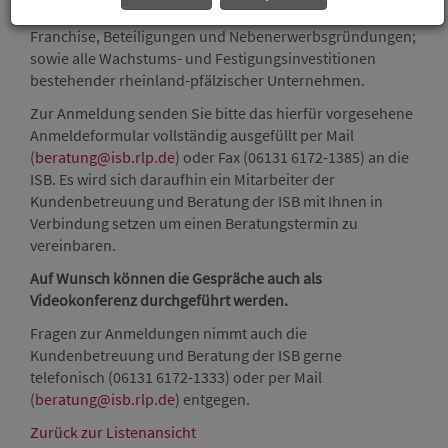
Gründungsvorhaben; so z. B. auch Betriebsübernahmen,
Franchise, Beteiligungen und Nebenerwerbsgründungen;
sowie alle Wachstums- und Festigungsinvestitionen
bestehender rheinland-pfälzischer Unternehmen.
Zur Anmeldung senden Sie bitte das hierfür vorgesehene
Anmeldeformular vollständig ausgefüllt per Mail
(
beratung@isb.rlp.de
) oder Fax (06131 6172-1385) an die
ISB. Es wird sich daraufhin ein Mitarbeiter der
Kundenbetreuung und Beratung der ISB mit Ihnen in
Verbindung setzen um einen Beratungstermin zu
vereinbaren.
Auf Wunsch können die Gespräche auch als
Videokonferenz durchgeführt werden.
Fragen zur Anmeldungen nimmt auch die
Kundenbetreuung und Beratung der ISB gerne
telefonisch (06131 6172-1333) oder per Mail
(
beratung@isb.rlp.de
) entgegen.
Zurück zur Listenansicht