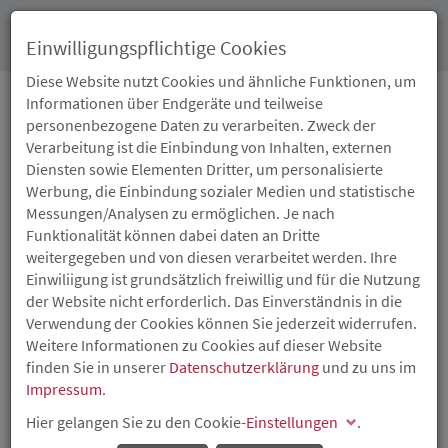
Toggl
Einwilligungspflichtige Cookies
navig
Diese Website nutzt Cookies und ähnliche Funktionen, um
Informationen über Endgeräte und teilweise
personenbezogene Daten zu verarbeiten. Zweck der
INFOABEND FÜR
Verarbeitung ist die Einbindung von Inhalten, externen
Diensten sowie Elementen Dritter, um personalisierte
EXISTENZGRÜNDER
Werbung, die Einbindung sozialer Medien und statistische
Messungen/Analysen zu ermöglichen. Je nach
Funktionalität können dabei daten an Dritte
Wie mache ich mich selbstständig?
weitergegeben und von diesen verarbeitet werden. Ihre
Der Weg in die Selbstständigkeit ist mit Chancen, aber
Einwiliigung ist grundsätzlich freiwillig und für die Nutzung
auch mit Risiken verbunden. Um die Risiken zu
der Website nicht erforderlich. Das Einverständnis in die
minimieren, informiert die IHK Trier angehende
Verwendung der Cookies können Sie jederzeit widerrufen.
Existenzgründer über grundlegende Dinge, die beim
Weitere Informationen zu Cookies auf dieser Website
Schritt in die Selbstständigkeit auf sie zukommen. Der
finden Sie in unserer
Datenschutzerklärung
und zu uns im
Informationsabend behandelt unter anderem die
Impressum
.
Ermittlung des Kapitalbedarfs und Finanzierungsfragen
unter Berücksichtigung öffentlicher Finanzierungshilfen,
Hier gelangen Sie zu den Cookie-
Einstellungen
.
aber auch Fragen gewerberechtlicher Art, die