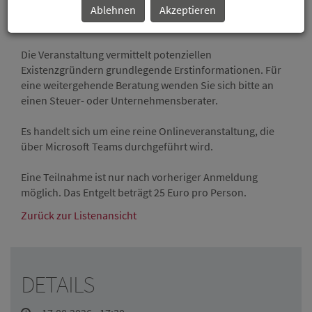
Besteuerung des Unternehmens sowie
Ablehnen
Akzeptieren
Versicherungsfragen.
Die Veranstaltung vermittelt potenziellen
Existenzgründern grundlegende Erstinformationen. Für
eine weitergehende Beratung wenden Sie sich bitte an
einen Steuer- oder Unternehmensberater.
Es handelt sich um eine reine Onlineveranstaltung, die
über Microsoft Teams durchgeführt wird.
Eine Teilnahme ist nur nach vorheriger Anmeldung
möglich. Das Entgelt beträgt 25 Euro pro Person.
Zurück zur Listenansicht
DETAILS