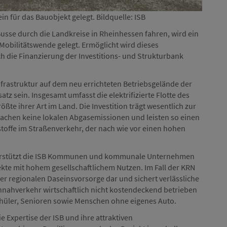
in für das Bauobjekt gelegt. Bildquelle: ISB
Ab vora
usse durch die Landkreise in Rheinhessen fahren, wird ein
 Mobilitätswende gelegt. Ermöglicht wird dieses
 die Finanzierung der Investitions- und Strukturbank
frastruktur auf dem neu errichteten Betriebsgelände der
sein. Insgesamt umfasst die elektrifizierte Flotte des
te ihrer Art im Land. Die Investition trägt wesentlich zur
sachen keine lokalen Abgasemissionen und leisten so einen
stoffe im Straßenverkehr, der nach wie vor einen hohen
terstützt die ISB Kommunen und kommunale Unternehmen
ekte mit hohem gesellschaftlichem Nutzen. Im Fall der KRN
der regionalen Daseinsvorsorge dar und sichert verlässliche
ennahverkehr wirtschaftlich nicht kostendeckend betrieben
hüler, Senioren sowie Menschen ohne eigenes Auto.
e Expertise der ISB und ihre attraktiven