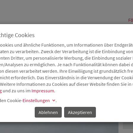
alt
Fö
chtige Cookies
Cookies und ähnliche Funktionen, um Informationen über Endgeräte
en zu verarbeiten. Zweck der Verarbeitung ist die Einbindung von
B
Karriere
Service
Aktuelles
nten Dritter, um personalisierte Werbung, die Einbindung soziale
en/Analysen zu ermöglichen. Je nach Funktionalität können dabei d
 diesen verarbeitet werden. Ihre Einwiliigung ist grundsätzlich frei
nicht erforderlich. Das Einverständnis in die Verwendung der Cook
 Weitere Informationen zu Cookies auf dieser Website finden Sie in
ASTRUKTURPROJEKT
g
und zu uns im
Impressum
.
K
 den Cookie-
Einstellungen
.
ät
Ablehnen
Akzeptieren