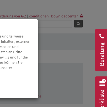
rderung von A-Z
|
Konditionen
|
Downloadcenter
|
 und teilweise
 Inhalten, externen
Beratung
r Medien und
aten an Dritte
willig und für die
ies können Sie
 unserer
ONTAKT
0
Fabian Maier
06131 6172-1608
Merkliste
fabian.maier@isb.rlp.de