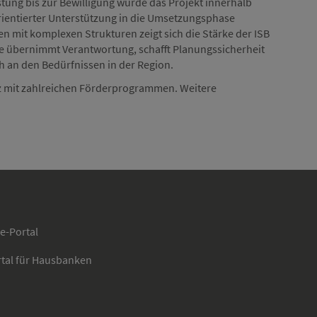
tung bis zur Bewilligung wurde das Projekt innerhalb
ientierter Unterstützung in die Umsetzungsphase
 mit komplexen Strukturen zeigt sich die Stärke der ISB
 Sie übernimmt Verantwortung, schafft Planungssicherheit
ah an den Bedürfnissen in der Region.
z mit zahlreichen Förderprogrammen. Weitere
ce-Portal
rtal für Hausbanken