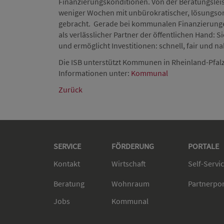
Finanzierungskonditionen. Von der Beratungsleis
weniger Wochen mit unbürokratischer, lösungsor
gebracht. Gerade bei kommunalen Finanzierungen
als verlässlicher Partner der öffentlichen Hand:
und ermöglicht Investitionen: schnell, fair und n
Die ISB unterstützt Kommunen in Rheinland-Pfal
Informationen unter:
Kommunal
Zurück
SERVICE
FÖRDERUNG
PORTALE
Kontakt
Wirtschaft
Self-Servi
Beratung
Wohnraum
Partnerpo
Jobs
Kommunal