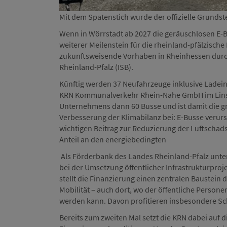
Mit dem Spatenstich wurde der offizielle Grundste
Wenn in Wörrstadt ab 2027 die geräuschlosen E-B
weiterer Meilenstein für die rheinland-pfälzische
zukunftsweisende Vorhaben in Rheinhessen durch
Rheinland-Pfalz (ISB).
Künftig werden 37 Neufahrzeuge inklusive Ladein
KRN Kommunalverkehr Rhein-Nahe GmbH im Einsatz 
Unternehmens dann 60 Busse und ist damit die größ
Verbesserung der Klimabilanz bei: E-Busse verur
wichtigen Beitrag zur Reduzierung der Luftschad
Anteil an den energiebedingten
Als Förderbank des Landes Rheinland-Pfalz un
bei der Umsetzung öffentlicher Infrastrukturproj
stellt die Finanzierung einen zentralen Baustein 
Mobilität – auch dort, wo der öffentliche Person
werden kann. Davon profitieren insbesondere Sc
Bereits zum zweiten Mal setzt die KRN dabei auf di