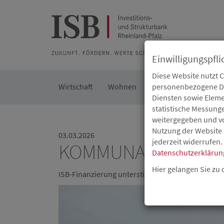
Zur Beratung
Zur Merkliste
Zur Suche
Zum Seiteninh
Einwilligungspfli
Diese Website nutzt 
Wirtschaft
Wohnen
Kommunal
personenbezogene Dat
Die IS
Diensten sowie Eleme
statistische Messung
weitergegeben und von
Nutzung der Website 
03.03.2026
jederzeit widerrufen.
KOMMUNALES INFR
Datenschutzerklärun
Hier gelangen Sie zu
ISB-Finanzierung unterstützt nachhaltige Mobilit