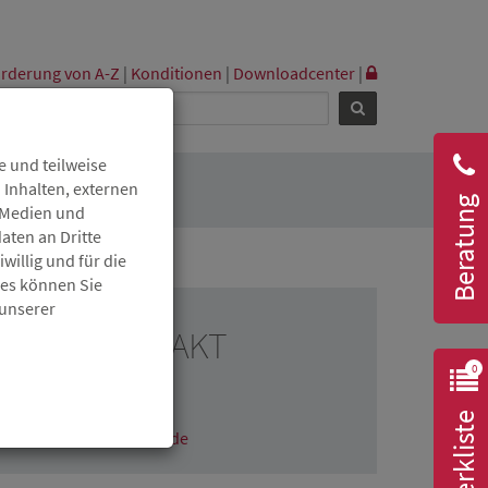
rderung von A-Z
|
Konditionen
|
Downloadcenter
|
 und teilweise
 Inhalten, externen
Beratung
r Medien und
aten an Dritte
willig und für die
ies können Sie
 unserer
RESSEKONTAKT
0
Fabian Maier
06131 6172-1608
Merkliste
fabian.maier@isb.rlp.de