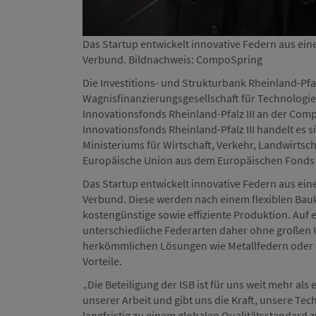
Das Startup entwickelt innovative Federn aus eine
Verbund. Bildnachweis: CompoSpring
Die Investitions- und Strukturbank Rheinland-Pfalz
Wagnisfinanzierungsgesellschaft für Technologie
Innovationsfonds Rheinland-Pfalz III an der Co
Innovationsfonds Rheinland-Pfalz III handelt es
Ministeriums für Wirtschaft, Verkehr, Landwirtsc
Europäische Union aus dem Europäischen Fonds f
Das Startup entwickelt innovative Federn aus eine
Verbund. Diese werden nach einem flexiblen Bauk
kostengünstige sowie effiziente Produktion. Auf 
unterschiedliche Federarten daher ohne großen 
herkömmlichen Lösungen wie Metallfedern oder G
Vorteile.
„Die Beteiligung der ISB ist für uns weit mehr als 
unserer Arbeit und gibt uns die Kraft, unsere T
langfristig zu einem globalen Qualitätsstandard 