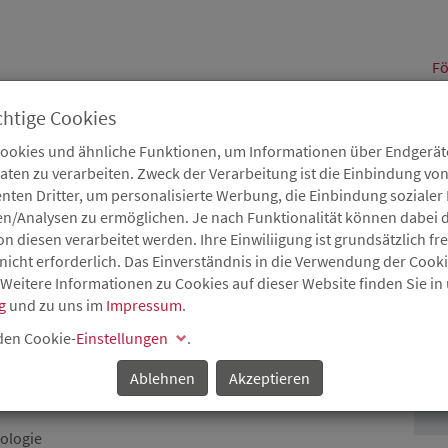
alt
Fö
chtige Cookies
Cookies und ähnliche Funktionen, um Informationen über Endgeräte
en zu verarbeiten. Zweck der Verarbeitung ist die Einbindung von
B
Karriere
Service
Aktuelles
nten Dritter, um personalisierte Werbung, die Einbindung soziale
en/Analysen zu ermöglichen. Je nach Funktionalität können dabei d
 diesen verarbeitet werden. Ihre Einwiliigung ist grundsätzlich frei
nicht erforderlich. Das Einverständnis in die Verwendung der Cook
 Weitere Informationen zu Cookies auf dieser Website finden Sie in
H AN DER COMPOSPRING
g
und zu uns im
Impressum
.
P
EIM-HESSLOCH IM L
 den Cookie-
Einstellungen
.
ORMS
Ablehnen
Akzeptieren
ologie