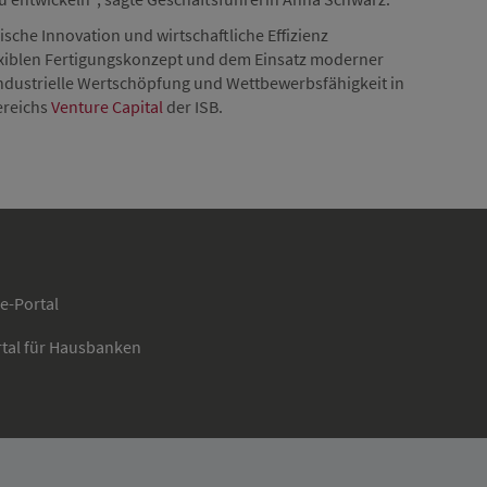
sche Innovation und wirtschaftliche Effizienz
iblen Fertigungskonzept und dem Einsatz moderner
ndustrielle Wertschöpfung und Wettbewerbsfähigkeit in
ereichs
Venture Capital
der ISB.
ce-Portal
rtal für Hausbanken