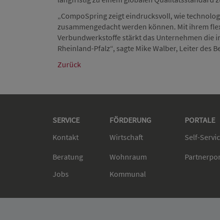
„CompoSpring zeigt eindrucksvoll, wie technologi
zusammengedacht werden können. Mit ihrem flex
Verbundwerkstoffe stärkt das Unternehmen die i
Rheinland-Pfalz“, sagte Mike Walber, Leiter des B
Zurück
SERVICE
FÖRDERUNG
PORTALE
Kontakt
Wirtschaft
Self-Servi
Beratung
Wohnraum
Partnerpo
Jobs
Kommunal