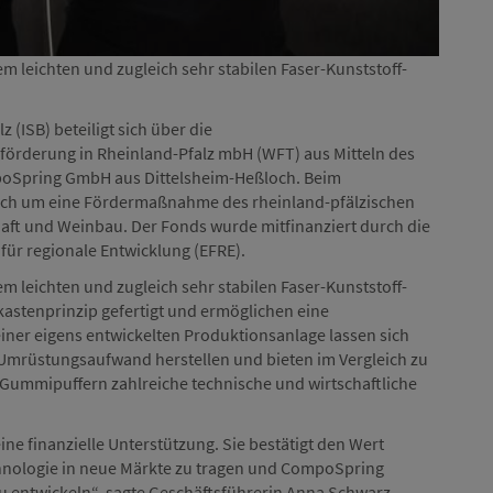
m leichten und zugleich sehr stabilen Faser-Kunststoff-
 (ISB) beteiligt sich über die
förderung in Rheinland-Pfalz mbH (WFT) aus Mitteln des
mpoSpring GmbH aus Dittelsheim-Heßloch. Beim
 sich um eine Fördermaßnahme des rheinland-pfälzischen
haft und Weinbau. Der Fonds wurde mitfinanziert durch die
ür regionale Entwicklung (EFRE).
m leichten und zugleich sehr stabilen Faser-Kunststoff-
astenprinzip gefertigt und ermöglichen eine
einer eigens entwickelten Produktionsanlage lassen sich
Umrüstungsaufwand herstellen und bieten im Vergleich zu
ummipuffern zahlreiche technische und wirtschaftliche
eine finanzielle Unterstützung. Sie bestätigt den Wert
echnologie in neue Märkte zu tragen und CompoSpring
zu entwickeln“, sagte Geschäftsführerin Anna Schwarz.