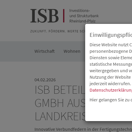
Zur Beratung
Zur Merkliste
Zur Suche
Zum Seiteninh
Einwilligungspfli
Diese Website nutzt 
Wirtschaft
Wohnen
Kommunal
personenbezogene Dat
Die IS
Diensten sowie Eleme
statistische Messung
weitergegeben und von
Nutzung der Website 
04.02.2026
jederzeit widerrufen.
ISB BETEILIGT SIC
Datenschutzerklärun
GMBH AUS DITTELSH
Hier gelangen Sie zu
ANDKREIS ALZEY-W
Innovative Verbundfedern in der Fertigungstechn