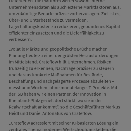
Lieferketten. Die Plattform wertet sowohl interne
Unternehmensdaten als auch externe Marktfaktoren aus,
um zukünftige Bedarfe präzise vorherzusagen. Ziel ist es,
Über- und Unterbestände zu vermeiden,
Lagerhaltungskosten zu reduzieren, gebundenes Kapital
effizienter einzusetzen und die Lieferfähigkeit zu
verbessern.
„Volatile Märkte und geopolitische Brüche machen
Planung heute zu einer der größten Herausforderungen
im Mittelstand. Crateflow hilft Unternehmen, Risiken
frühzeitig zu erkennen, Nachfrage präziser zu steuern
und daraus konkrete Maßnahmen für Bestände,
Beschaffung und nachgelagerte Prozesse abzuleiten –
messbar in Wochen, ohne monatelange IT-Projekte. Mit
der ISB haben wir einen Partner, der Innovation in
Rheinland-Pfalz gezielt dort stärkt, wo sie in der
Realwirtschaft ankommt", so die Geschäftsführer Markus
Heidt und Daniel Antonatus von Crateflow.
„Crateflow adressiert mit seiner KI-basierten Lösung ein
zentrales Thema moderner Wertschöpfungsketten: die