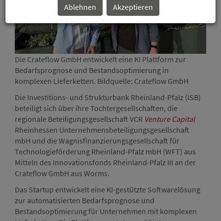
Ablehnen
Akzeptieren
Die Crateflow GmbH entwickelt eine KI Plattform zur
Bedarfsprognose und Bestandsoptimierung in
komplexen Lieferketten. Bildquelle: Crateflow GmbH
Die Investitions- und Strukturbank Rheinland-Pfalz (ISB)
beteiligt sich über ihre Tochtergesellschaften, die
regionale Beteiligungsgesellschaft VCR
Venture Capital
Rheinhessen Unternehmensbeteiligungsgesellschaft
mbH und die Wagnisfinanzierungsgesellschaft für
Technologieförderung Rheinland-Pfalz mbH (WFT) aus
Mitteln des Innovationsfonds Rheinland-Pfalz III an der
Crateflow GmbH aus Worms.
Das Startup entwickelt eine KI-gestützte Softwarelösung
zur automatisierten Bedarfsprognose und
Bestandsoptimierung für Unternehmen mit komplexen