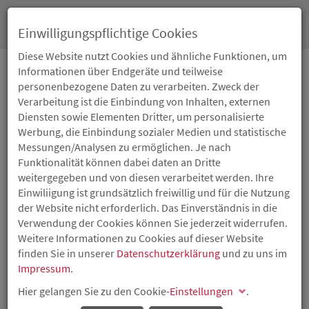
Toggl
Einwilligungspflichtige Cookies
navig
Diese Website nutzt Cookies und ähnliche Funktionen, um
Informationen über Endgeräte und teilweise
personenbezogene Daten zu verarbeiten. Zweck der
13.04.2026
Verarbeitung ist die Einbindung von Inhalten, externen
ISB BETEILIGT SICH AN
Diensten sowie Elementen Dritter, um personalisierte
Werbung, die Einbindung sozialer Medien und statistische
DER CRATEFLOW GMBH
Messungen/Analysen zu ermöglichen. Je nach
Funktionalität können dabei daten an Dritte
AUS WORMS
weitergegeben und von diesen verarbeitet werden. Ihre
Einwiliigung ist grundsätzlich freiwillig und für die Nutzung
der Website nicht erforderlich. Das Einverständnis in die
Optimierung datenbasierter Lieferkettenplanung mit KI
Verwendung der Cookies können Sie jederzeit widerrufen.
Weitere Informationen zu Cookies auf dieser Website
finden Sie in unserer
Datenschutzerklärung
und zu uns im
Impressum
.
Hier gelangen Sie zu den Cookie-
Einstellungen
.